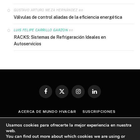
en
GUSTAVO ARTURO MEZA HERNÁNDEZ
Válvulas de control aliadas de la eficiencia energética
en
LUIS FELIPE CARRILLO GARZON
RACKS: Sistemas de Refrigeración Ideales en
Autoservicios
Facebook
X
Instagram
LinkedIn
(Twitter)
ACERCA DE MUNDO HVAC&R
SUSCRIPCIONES
CONTÁCTANOS
AVISO DE PRIVACIDAD
Usamos cookies para ofrecerte la mejor experiencia en nuestra
TÉRMINOS Y CONDICIONES
web.
You can find out more about which cookies we are using or
POLÍTICA GENERAL SOBRE CUMPLIMIENTO ANTICORRUPCIÓN