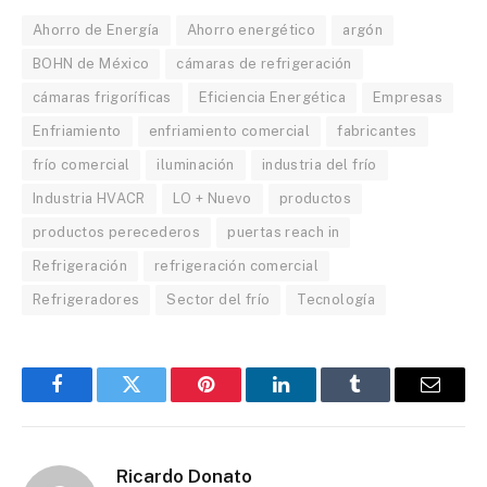
Ahorro de Energía
Ahorro energético
argón
BOHN de México
cámaras de refrigeración
cámaras frigoríficas
Eficiencia Energética
Empresas
Enfriamiento
enfriamiento comercial
fabricantes
frío comercial
iluminación
industria del frío
Industria HVACR
LO + Nuevo
productos
productos perecederos
puertas reach in
Refrigeración
refrigeración comercial
Refrigeradores
Sector del frío
Tecnología
Facebook
Twitter
Pinterest
LinkedIn
Tumblr
Email
Ricardo Donato