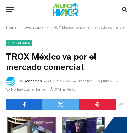
»
»
Home
Destacada
TROX México va por el mercado comercial
DESTACADA
TROX México va por el
mercado comercial
By
Redacción
20 junio 2022
Updated:
25 junio 2022
No hay comentarios
6 Mins Read