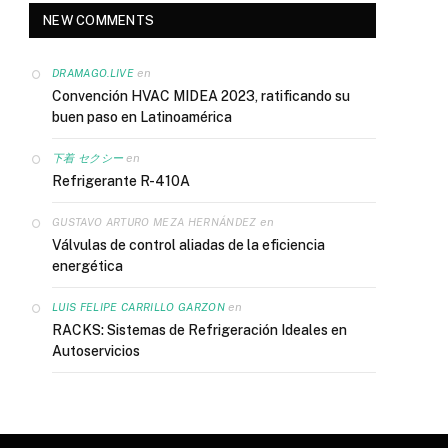
NEW COMMENTS
en
DRAMAGO.LIVE
Convención HVAC MIDEA 2023, ratificando su
buen paso en Latinoamérica
en
下着 セクシー
Refrigerante R-410A
en
GUSTAVO ARTURO MEZA HERNÁNDEZ
Válvulas de control aliadas de la eficiencia
energética
en
LUIS FELIPE CARRILLO GARZON
RACKS: Sistemas de Refrigeración Ideales en
Autoservicios