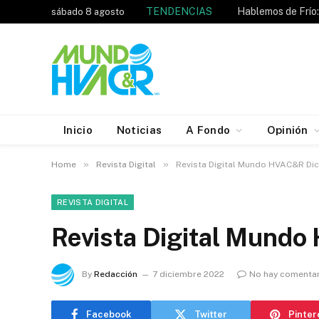
TENDENCIAS
sábado 8 agosto
Inicio
Noticias
A Fondo
Opinión
»
»
Home
Revista Digital
Revista Digital Mundo HVAC&R Di
REVISTA DIGITAL
Revista Digital Mund
By
Redacción
7 diciembre 2022
No hay comenta
Facebook
Twitter
Pinter