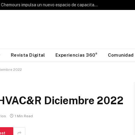
Hablemos de Frío: Chemours impulsa un nuevo espacio de capacitación para la industria HVAC&R
Revista Digital
Experiencias 360°
Comunidad
ciembre 2022
o HVAC&R Diciembre 2022
rios
1 Min Read
est