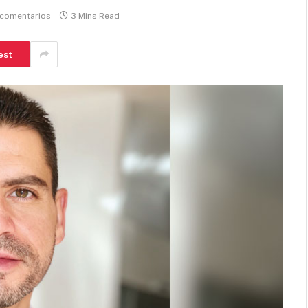
 comentarios
3 Mins Read
est