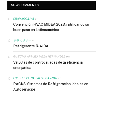
NEW COMMENTS
en
DRAMAGO.LIVE
Convención HVAC MIDEA 2023, ratificando su
buen paso en Latinoamérica
en
下着 セクシー
Refrigerante R-410A
en
GUSTAVO ARTURO MEZA HERNÁNDEZ
Válvulas de control aliadas de la eficiencia
energética
en
LUIS FELIPE CARRILLO GARZON
RACKS: Sistemas de Refrigeración Ideales en
Autoservicios