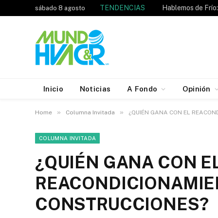
TENDENCIAS
sábado 8 agosto
Inicio
Noticias
A Fondo
Opinión
»
»
Home
Columna Invitada
¿QUIÉN GANA CON EL REACOND
COLUMNA INVITADA
¿QUIÉN GANA CON E
REACONDICIONAMIEN
CONSTRUCCIONES?