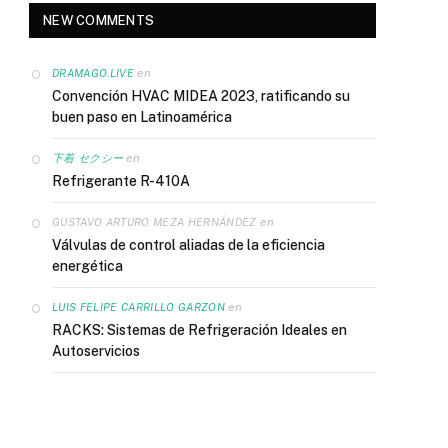
NEW COMMENTS
en
DRAMAGO.LIVE
Convención HVAC MIDEA 2023, ratificando su
buen paso en Latinoamérica
en
下着 セクシー
Refrigerante R-410A
en
GUSTAVO ARTURO MEZA HERNÁNDEZ
Válvulas de control aliadas de la eficiencia
energética
en
LUIS FELIPE CARRILLO GARZON
RACKS: Sistemas de Refrigeración Ideales en
Autoservicios