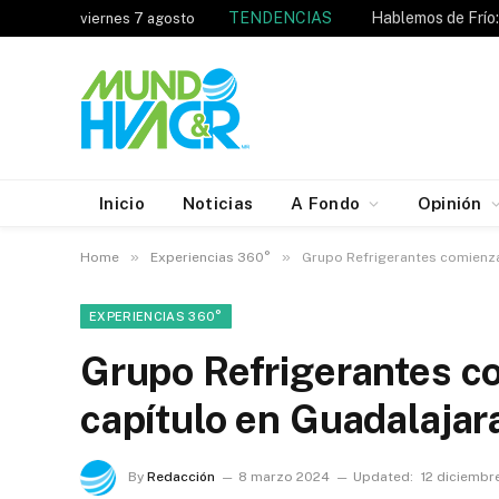
TENDENCIAS
viernes 7 agosto
Inicio
Noticias
A Fondo
Opinión
»
»
Home
Experiencias 360°
Grupo Refrigerantes comienza
EXPERIENCIAS 360°
Grupo Refrigerantes c
capítulo en Guadalajar
By
Redacción
8 marzo 2024
Updated:
12 diciembr