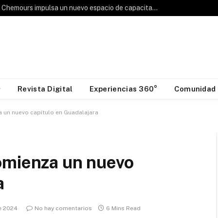
Hablemos de Frío: Chemours impulsa un nuevo espacio de capacitación para la industria HVAC&R
Revista Digital
Experiencias 360°
Comunidad
 un nuevo capítulo en Guadalajara
omienza un nuevo
a
e 2024
No hay comentarios
6 Mins Read