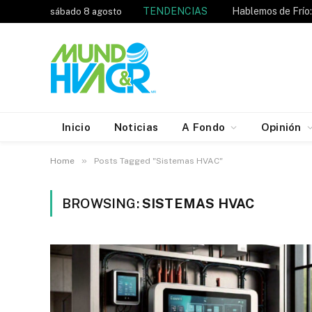
TENDENCIAS
sábado 8 agosto
Inicio
Noticias
A Fondo
Opinión
»
Home
Posts Tagged "Sistemas HVAC"
BROWSING:
SISTEMAS HVAC