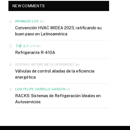
NEW COMMENTS
en
DRAMAGO.LIVE
Convención HVAC MIDEA 2023, ratificando su
buen paso en Latinoamérica
en
下着 セクシー
Refrigerante R-410A
en
GUSTAVO ARTURO MEZA HERNÁNDEZ
Válvulas de control aliadas de la eficiencia
energética
en
LUIS FELIPE CARRILLO GARZON
RACKS: Sistemas de Refrigeración Ideales en
Autoservicios