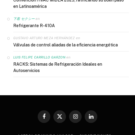
en Latinoamérica
en
下着 セクシー
Refrigerante R-410A
en
GUSTAVO ARTURO MEZA HERNÁNDEZ
Válvulas de control aliadas de la eficiencia energética
en
LUIS FELIPE CARRILLO GARZON
RACKS: Sistemas de Refrigeración Ideales en
Autoservicios
Facebook
X
Instagram
LinkedIn
(Twitter)