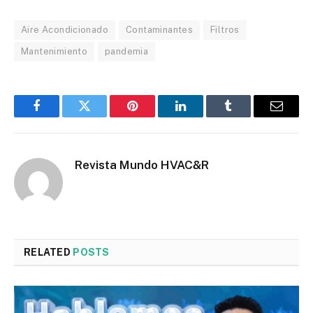
Aire Acondicionado
Contaminantes
Filtros
Mantenimiento
pandemia
Facebook
Twitter
Pinterest
LinkedIn
Tumblr
Email
Revista Mundo HVAC&R
RELATED
POSTS