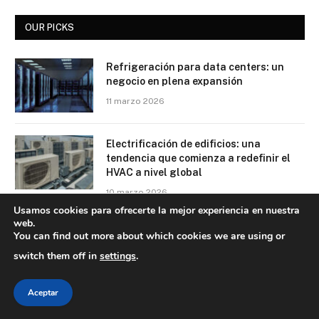
OUR PICKS
Refrigeración para data centers: un
negocio en plena expansión
11 marzo 2026
Electrificación de edificios: una
tendencia que comienza a redefinir el
HVAC a nivel global
10 marzo 2026
Usamos cookies para ofrecerte la mejor experiencia en nuestra
web.
La Fórmula del Confort Perfecto: Cómo
You can find out more about which cookies we are using or
el Análisis Matemático y la IA están
switch them off in
settings
.
redefiniendo los límites de la Eficiencia
Energética en la Industria del Aire
Acondicionado
Aceptar
6 marzo 2026