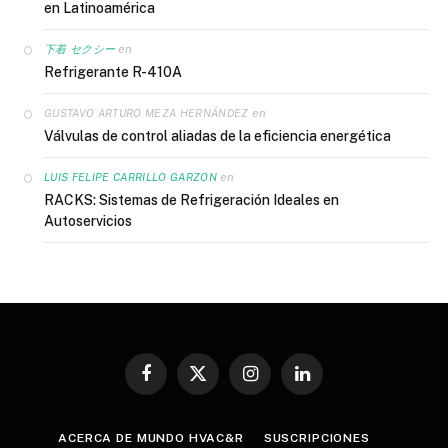
en Latinoamérica
en
下着 セクシー
Refrigerante R-410A
en
GUSTAVO ARTURO MEZA HERNÁNDEZ
Válvulas de control aliadas de la eficiencia energética
en
LUIS FELIPE CARRILLO GARZON
RACKS: Sistemas de Refrigeración Ideales en
Autoservicios
Facebook
X
Instagram
LinkedIn
(Twitter)
ACERCA DE MUNDO HVAC&R
SUSCRIPCIONES