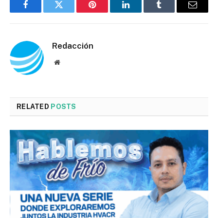
Facebook
Twitter
Pinterest
LinkedIn
Tumblr
Email
Redacción
Website
RELATED
POSTS