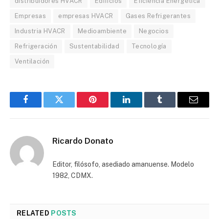
distribuidores HVACR
Edificios
Eficiencia Energética
Empresas
empresas HVACR
Gases Refrigerantes
Industria HVACR
Medioambiente
Negocios
Refrigeración
Sustentabilidad
Tecnología
Ventilación
Facebook
Twitter
Pinterest
LinkedIn
Tumblr
Email
Ricardo Donato
Editor, filósofo, asediado amanuense. Modelo
1982, CDMX.
RELATED
POSTS