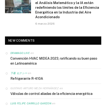
el Análisis Matemático y la IA están
redefiniendo los límites de la Eficiencia
Energética en la Industria del Aire
Acondicionado
6 marzo 2026
NEW COMMENTS
en
DRAMAGO.LIVE
Convención HVAC MIDEA 2023, ratificando su buen paso
en Latinoamérica
en
下着 セクシー
Refrigerante R-410A
en
GUSTAVO ARTURO MEZA HERNÁNDEZ
Válvulas de control aliadas de la eficiencia energética
en
LUIS FELIPE CARRILLO GARZON