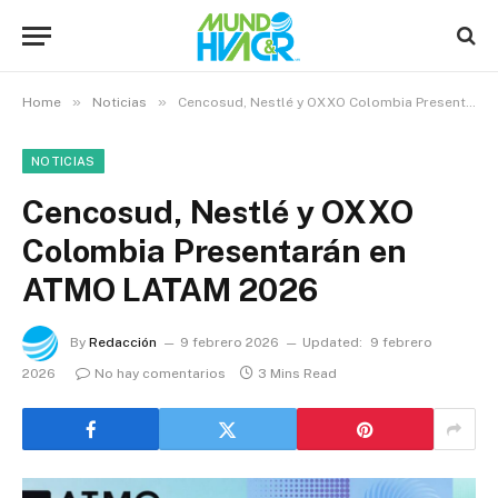
»
»
Home
Noticias
Cencosud, Nestlé y OXXO Colombia Presentarán en ATMO LATAM 2026
NOTICIAS
Cencosud, Nestlé y OXXO
Colombia Presentarán en
ATMO LATAM 2026
By
Redacción
9 febrero 2026
Updated:
9 febrero
2026
No hay comentarios
3 Mins Read