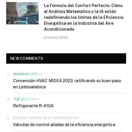
La Fórmula del Confort Perfecto: Cómo
el Análisis Matemático y la IA están
redefiniendo los límites de la Eficiencia
Energética en la Industria del Aire
Acondicionado
6 marzo 2026
NEW COMMENTS
en
DRAMAGO.LIVE
Convención HVAC MIDEA 2023, ratificando su buen paso
en Latinoamérica
en
下着 セクシー
Refrigerante R-410A
en
GUSTAVO ARTURO MEZA HERNÁNDEZ
Válvulas de control aliadas de la eficiencia energética