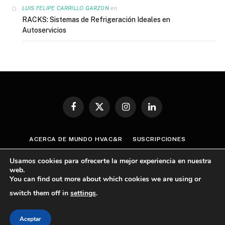
en
LUIS FELIPE CARRILLO GARZON
RACKS: Sistemas de Refrigeración Ideales en
Autoservicios
Facebook
X
Instagram
LinkedIn
(Twitter)
ACERCA DE MUNDO HVAC&R
SUSCRIPCIONES
CONTÁCTANOS
AVISO DE PRIVACIDAD
Usamos cookies para ofrecerte la mejor experiencia en nuestra
TÉRMINOS Y CONDICIONES
web.
You can find out more about which cookies we are using or
POLÍTICA GENERAL SOBRE CUMPLIMIENTO ANTICORRUPCIÓN
switch them off in
settings
.
© 2026 Mundo HVAC&R
Aceptar