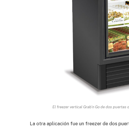
El freezer vertical Grab’n Go de dos puertas
La otra aplicación fue un freezer de dos pu