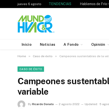
TENDENCIAS
jueves 6 agosto
Inicio
Noticias
A Fondo
Opinión
»
»
Home
Caso de éxito
Campeones sustentables de la vel
CASO DE ÉXITO
Campeones sustentable
variable
By
Ricardo Donato
2 agosto 2022
Updated:
5 ago