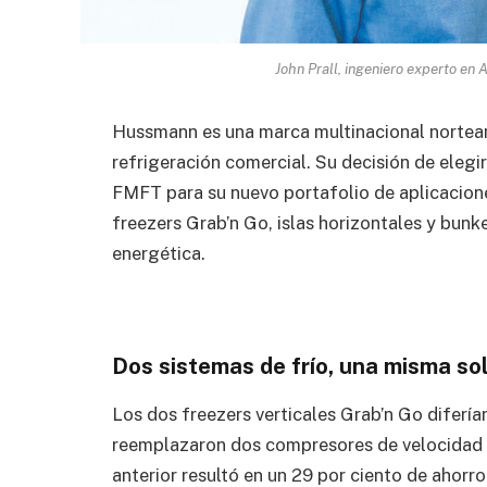
John Prall, ingeniero experto en
Hussmann es una marca multinacional nortea
refrigeración comercial. Su decisión de eleg
FMFT para su nuevo portafolio de aplicacione
freezers Grab’n Go, islas horizontales y bunk
energética.
Dos sistemas de frío, una misma so
Los dos freezers verticales Grab’n Go diferían
reemplazaron dos compresores de velocidad
anterior resultó en un 29 por ciento de ahorro