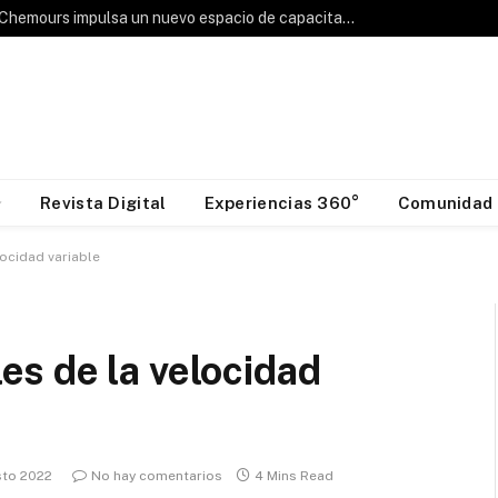
Hablemos de Frío: Chemours impulsa un nuevo espacio de capacitación para la industria HVAC&R
Revista Digital
Experiencias 360°
Comunidad
ocidad variable
s de la velocidad
sto 2022
No hay comentarios
4 Mins Read