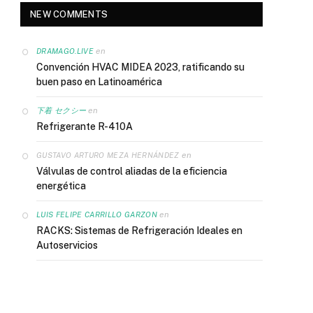
NEW COMMENTS
en
DRAMAGO.LIVE
Convención HVAC MIDEA 2023, ratificando su
buen paso en Latinoamérica
en
下着 セクシー
Refrigerante R-410A
en
GUSTAVO ARTURO MEZA HERNÁNDEZ
Válvulas de control aliadas de la eficiencia
energética
en
LUIS FELIPE CARRILLO GARZON
RACKS: Sistemas de Refrigeración Ideales en
Autoservicios