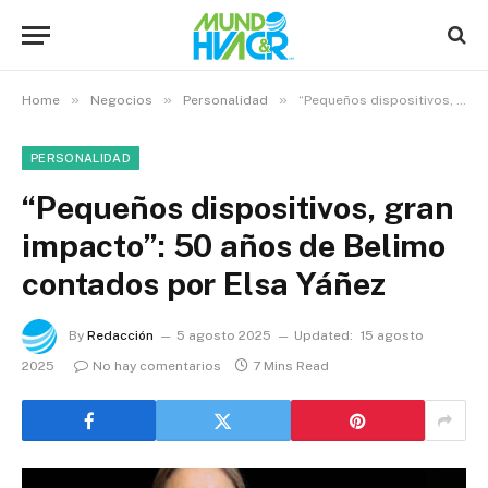
»
»
»
Home
Negocios
Personalidad
“Pequeños dispositivos, gran impacto”: 50 años de Belimo contados por Elsa Yáñez
PERSONALIDAD
“Pequeños dispositivos, gran
impacto”: 50 años de Belimo
contados por Elsa Yáñez
By
Redacción
5 agosto 2025
Updated:
15 agosto
2025
No hay comentarios
7 Mins Read