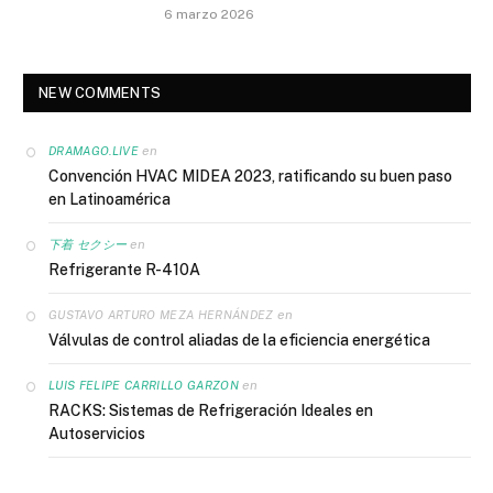
6 marzo 2026
NEW COMMENTS
en
DRAMAGO.LIVE
Convención HVAC MIDEA 2023, ratificando su buen paso
en Latinoamérica
en
下着 セクシー
Refrigerante R-410A
en
GUSTAVO ARTURO MEZA HERNÁNDEZ
Válvulas de control aliadas de la eficiencia energética
en
LUIS FELIPE CARRILLO GARZON
RACKS: Sistemas de Refrigeración Ideales en
Autoservicios